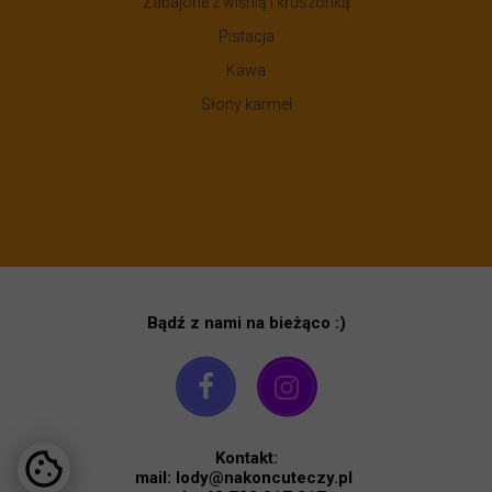
Zabajone z wiśnią i kruszonką
Pistacja
Kawa
Słony karmel
Bądź z nami na bieżąco :)
Kontakt:
mail: lody@nakoncuteczy.pl