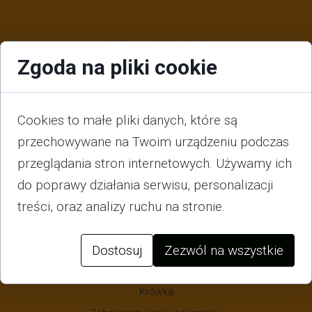
Jabłko z miętą (sorbet)
Zgoda na pliki cookie
Martini ze Spritem (sorbet)
Beza z marakują
Eton mess
Cookies to małe pliki danych, które są
Śmietanka
przechowywane na Twoim urządzeniu podczas
Czekolada
przeglądania stron internetowych. Używamy ich
Marakuja (sorbet)
do poprawy działania serwisu, personalizacji
Pomarańcza (sorbet)
treści, oraz analizy ruchu na stronie.
Orzech nerkowca
Dostosuj
Zezwól na wszystkie
Oreo
Matcha
Krówka